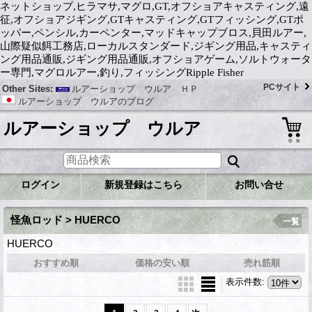
ネットショップ,ヒラマサ,マグロ,GT,オフショアキャスティング,遠
征,オフショアジギング,GTキャスティング,GTフィッシング,GTポ
ッパー,ペンシル,カーペンター,マッドキャップブロス,貝田ルアー,
山際疑似餌工務店,ローカルスタンダード,ジギング用品,キャスティ
ング用品通販,ジギング用品通販,オフショアゲーム,ソルトウォータ
ー専門,マグロルアー,釣り,フィッシングRipple Fisher
PCサイト
Other Sites:
ルアーショップ ウルア ＨＰ
ルアーショップ ウルアのブログ
ルアーショップ ウルア
ログイン
新規登録はこちら
お問い合せ
怪魚ロッド > HUERCO
一覧
HUERCO
おすすめ順
価格の安い順
売れ筋順
表示件数
: