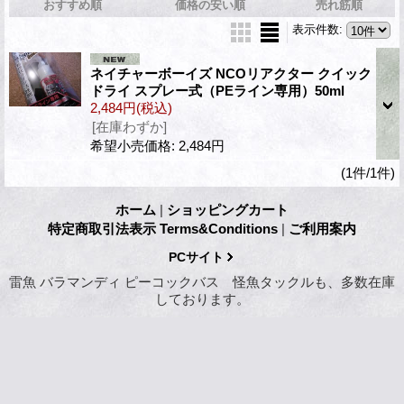
おすすめ順
価格の安い順
売れ筋順
表示件数
:
ネイチャーボーイズ NCOリアクター クイック
ドライ スプレー式（PEライン専用）50ml
2,484円
(税込)
[在庫わずか]
希望小売価格
:
2,484円
(1件/1件)
ホーム
|
ショッピングカート
特定商取引法表示 Terms&Conditions
|
ご利用案内
PCサイト
雷魚 バラマンディ ピーコックバス 怪魚タックルも、多数在庫
しております。