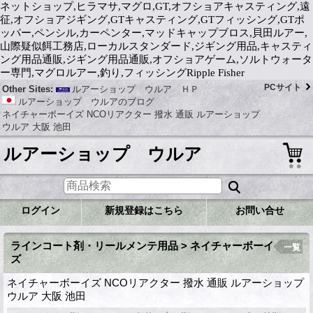
ネットショップ,ヒラマサ,マグロ,GT,オフショアキャスティング,遠
征,オフショアジギング,GTキャスティング,GTフィッシング,GTポ
ッパー,ペンシル,カーペンター,マッドキャップブロス,貝田ルアー,
山際疑似餌工務店,ローカルスタンダード,ジギング用品,キャスティ
ング用品通販,ジギング用品通販,オフショアゲーム,ソルトウォータ
ー専門,マグロルアー,釣り,フィッシングRipple Fisher
PCサイト
Other Sites:
ルアーショップ ウルア ＨＰ
ルアーショップ ウルアのブログ
ネイチャーボーイズ NCOリアクター 撥水 通販 ルアーショップ
ウルア 大阪 池田
ルアーショップ ウルア
ログイン
新規登録はこちら
お問い合せ
ラインコート剤・リールメンテ用品 > ネイチャーボーイ
一覧
ズ
ネイチャーボーイズ NCOリアクター 撥水 通販 ルアーショップ
ウルア 大阪 池田