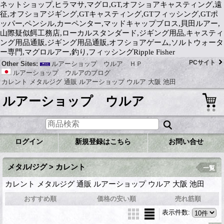
ネットショップ,ヒラマサ,マグロ,GT,オフショアキャスティング,遠
征,オフショアジギング,GTキャスティング,GTフィッシング,GTポ
ッパー,ペンシル,カーペンター,マッドキャップブロス,貝田ルアー,
山際疑似餌工務店,ローカルスタンダード,ジギング用品,キャスティ
ング用品通販,ジギング用品通販,オフショアゲーム,ソルトウォータ
ー専門,マグロルアー,釣り,フィッシングRipple Fisher
PCサイト
Other Sites:
ルアーショップ ウルア ＨＰ
ルアーショップ ウルアのブログ
カレント メタルジグ 通販 ルアーショップ ウルア 大阪 池田
ルアーショップ ウルア
ログイン
新規登録はこちら
お問い合せ
メタル/ジグ > カレント
一覧
カレント メタルジグ 通販 ルアーショップ ウルア 大阪 池田
おすすめ順
価格の安い順
売れ筋順
表示件数
: