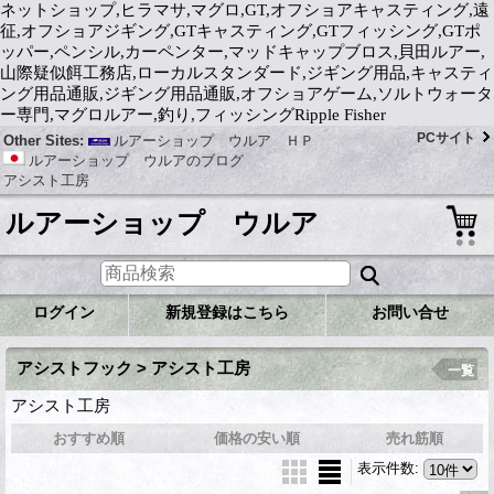
ネットショップ,ヒラマサ,マグロ,GT,オフショアキャスティング,遠
征,オフショアジギング,GTキャスティング,GTフィッシング,GTポ
ッパー,ペンシル,カーペンター,マッドキャップブロス,貝田ルアー,
山際疑似餌工務店,ローカルスタンダード,ジギング用品,キャスティ
ング用品通販,ジギング用品通販,オフショアゲーム,ソルトウォータ
ー専門,マグロルアー,釣り,フィッシングRipple Fisher
PCサイト
Other Sites:
ルアーショップ ウルア ＨＰ
ルアーショップ ウルアのブログ
アシスト工房
ルアーショップ ウルア
ログイン
新規登録はこちら
お問い合せ
アシストフック > アシスト工房
一覧
アシスト工房
おすすめ順
価格の安い順
売れ筋順
表示件数
: