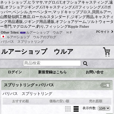
ネットショップ,ヒラマサ,マグロ,GT,オフショアキャスティング,遠
征,オフショアジギング,GTキャスティング,GTフィッシング,GTポ
ッパー,ペンシル,カーペンター,マッドキャップブロス,貝田ルアー,
山際疑似餌工務店,ローカルスタンダード,ジギング用品,キャスティ
ング用品通販,ジギング用品通販,オフショアゲーム,ソルトウォータ
ー専門,マグロルアー,釣り,フィッシングRipple Fisher
PCサイト
Other Sites:
ルアーショップ ウルア ＨＰ
ルアーショップ ウルアのブログ
バリバス スプリットリング
ルアーショップ ウルア
ログイン
新規登録はこちら
お問い合せ
スプリットリング > バリバス
一覧
バリバス スプリットリング
おすすめ順
価格の安い順
売れ筋順
表示件数
: