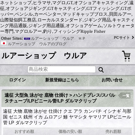
ネットショップ,ヒラマサ,マグロ,GT,オフショアキャスティング,遠
征,オフショアジギング,GTキャスティング,GTフィッシング,GTポ
ッパー,ペンシル,カーペンター,マッドキャップブロス,貝田ルアー,
山際疑似餌工務店,ローカルスタンダード,ジギング用品,キャスティ
ング用品通販,ジギング用品通販,オフショアゲーム,ソルトウォータ
ー専門,マグロルアー,釣り,フィッシングRipple Fisher
PCサイト
Other Sites:
ルアーショップ ウルア ＨＰ
ルアーショップ ウルアのブログ
ルアーショップ ウルア
ログイン
新規登録はこちら
お問い合せ
遠征 大型魚 泳がせ 底物 仕掛け > ハンドプレス/スパル
一覧
タチューブ/LPビニール管/LP ダルマクリップ
遠征 大物 底物 泳がせ 仕掛け クエ アラ カンパチ イシナギ 与那
国 ゼニス 銭州 イカ ムロアジ 鯵 ヤマシタ ヤマリア LPビニール
管 LP ダルマクリップ
おすすめ順
価格の安い順
売れ筋順