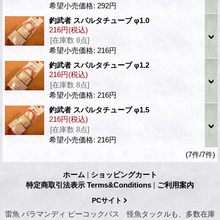
希望小売価格
:
292円
釣武者 スパルタチューブ φ1.0
216円
(税込)
[在庫数 8点]
希望小売価格
:
216円
釣武者 スパルタチューブ φ1.2
216円
(税込)
[在庫数 8点]
希望小売価格
:
216円
釣武者 スパルタチューブ φ1.5
216円
(税込)
[在庫数 8点]
希望小売価格
:
216円
(7件/7件)
ホーム
|
ショッピングカート
特定商取引法表示 Terms&Conditions
|
ご利用案内
PCサイト
雷魚 バラマンディ ピーコックバス 怪魚タックルも、多数在庫