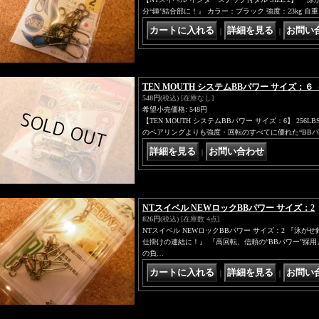
分“錘”結合部に！』 カラー：ブラック 強度：23kg 自重：
｜
｜
TEN MOUTH システムBBパワー サイズ：６（2
548円
(税込)
[在庫なし]
希望小売価格
:
548円
【TEN MOUTH システムBBパワー サイズ：6】 256
のベアリングよりも強度・回転のすべてに優れた“BBパ
｜
NTスイベル NEWロックBBパワー サイズ：2
826円
(税込)
[在庫数 4点]
NTスイベル NEWロックBBパワー サイズ：2 『泳
仕掛けの連結に！』 『高回転、信頼の“BBパワー”採用
の負…
｜
｜