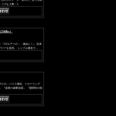
2.27g 入数：3
56lbs）
LBS 『GTルアーの・・連結に！』 従来
ワー”を使用。 シンプル構造で…
がせ釣りの、ハリス連結、トローリング
』 『抜群の破断強度』 『開閉時の指