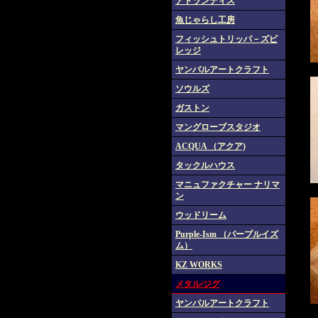
アトランティス
魚じゃらし工房
フィッシュトリッパ－ズビ
レッジ
ヤンバルアートクラフト
ソウルズ
ガストン
マングローブスタジオ
ACQUA （アクア)
タックルハウス
マニュファクチャー ナリマ
ン
ウッドリーム
Purple-Ism （パープルイズ
ム）
KZ WORKS
メタル/ジグ
ヤンバルアートクラフト