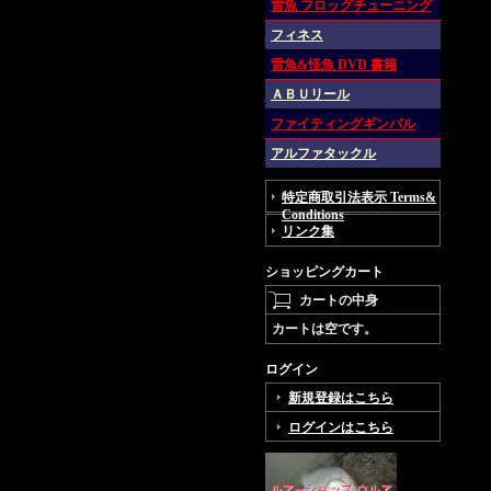
雷魚 フロッグチューニング
フィネス
雷魚&怪魚 DVD 書籍
ＡＢＵリール
ファイティングギンバル
アルファタックル
特定商取引法表示 Terms&
Conditions
リンク集
ショッピングカート
カートの中身
カートは空です。
ログイン
新規登録はこちら
ログインはこちら