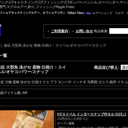
ギング,GTキャスティング,GTフィッシング,GTポッパー,ペンシル,カーペンター,
ロルアー,釣り,フィッシングRipple Fisher
Other Sites:
オフショアキャスティングルアー、オフショアジギン
ルアーショップ ウルア 
ご利用案内
｜
お問い合せ
商品検索
:
｜
遠征 大型魚 泳がせ 底物 仕掛け > スイベル/オヤコ/パワー/スナップ
一覧
征 大型魚 泳がせ 底物 仕掛け > スイ
商品並び替え
:
ベル/オヤコ/パワー/スナップ
征 大物 底物 泳がせ 仕掛け クエ アラ カンパチ イシナギ 与那国 ゼニス 銭州 イカ 
登録アイテム数
:
8件
NTスイベル インタースナップ付タル SIZE:2
153円
(税込)
[在庫数 6点]
オープン価格
【NTスイベル インタースナップ付タル SIZE:2】 