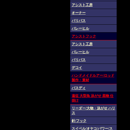
アシスト工房
オーナー
バリバス
バレーヒル
アシストフック
アシスト工房
バレーヒル
バリバス
デコイ
ハンドメイドルアー/ロッド
製作・素材
バスディ
遠征 大型魚 泳がせ 底物 仕
掛け
リーダー/大物・泳がせ ハリ
ス
針/フック
スイベル/オヤコ/パワー/ス