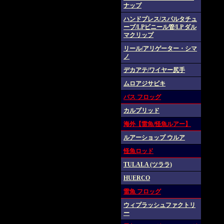
ナップ
ハンドプレス/スパルタチュ
ーブ/LPビニール管/LP ダル
マクリップ
リール/アリゲーター・シマ
ノ
デカアテ/ワイヤー尻手
ムロアジサビキ
バス フロッグ
カルプリッド
海外【雷魚/怪魚ルアー】
ルアーショップ ウルア
怪魚ロッド
TULALA (ツララ)
HUERCO
雷魚 フロッグ
ウィプラッシュファクトリ
ー