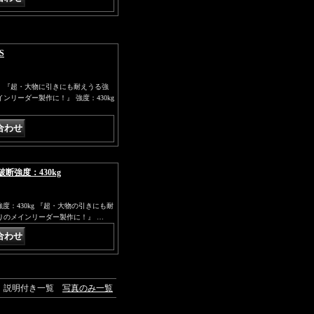
S
S】 『超・大物に引きにも耐えうる強
リーダー製作に！』 強度：430kg
破断強度：430kg
強度：430kg 『超・大物の引きにも耐
りのメインリーダー製作に！』 …
説明付き一覧
写真のみ一覧