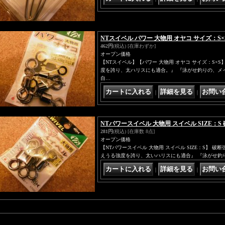
NTスイベル パワー 大物用 オヤコ サイズ：S×
462円
(税込)
[在庫わずか]
オープン価格
【NTスイベル】【パワー 大物用 オヤコ サイズ：S×
度を誇り、太ハリスにも適合。』 『泳がせ釣りの、メイン
自…
｜
｜
NTパワースイベル 大物用 スイベル SIZE：S 
281円
(税込)
[在庫数 8点]
オープン価格
【NTパワースイベル 大物用 スイベル SIZE：S】 破断
えうる強度を誇り、太いハリスにも適合』 『泳がせ釣
｜
｜