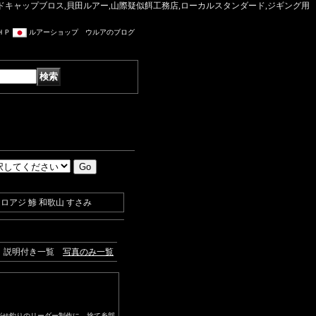
マッドキャップブロス,貝田ルアー,山際疑似餌工務店,ローカルスタンダード,ジギング用
ＨＰ
ルアーショップ ウルアのブログ
ムロアジ 鯵 和歌山 すさみ
説明付き一覧
写真のみ一覧
『泳がせ釣りのリーダー制作に、捨て糸部