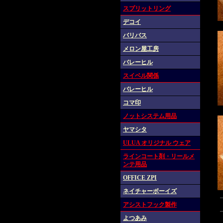
スプリットリング
デコイ
バリバス
メロン屋工房
バレーヒル
スイベル関係
バレーヒル
コマ印
ノットシステム用品
ヤマシタ
ULUA オリジナル ウェア
ラインコート剤・リールメ
ンテ用品
OFFICE ZPI
ネイチャーボーイズ
アシストフック製作
よつあみ