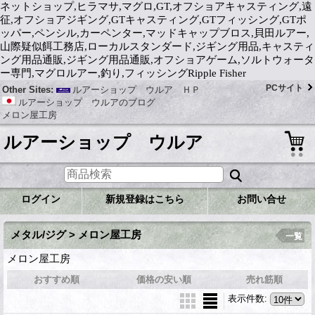
ネットショップ,ヒラマサ,マグロ,GT,オフショアキャスティング,遠
征,オフショアジギング,GTキャスティング,GTフィッシング,GTポ
ッパー,ペンシル,カーペンター,マッドキャップブロス,貝田ルアー,
山際疑似餌工務店,ローカルスタンダード,ジギング用品,キャスティ
ング用品通販,ジギング用品通販,オフショアゲーム,ソルトウォータ
ー専門,マグロルアー,釣り,フィッシングRipple Fisher
PCサイト
Other Sites:
ルアーショップ ウルア ＨＰ
ルアーショップ ウルアのブログ
メロン屋工房
ルアーショップ ウルア
ログイン
新規登録はこちら
お問い合せ
メタル/ジグ > メロン屋工房
一覧
メロン屋工房
おすすめ順
価格の安い順
売れ筋順
表示件数
: