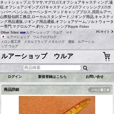
ネットショップ,ヒラマサ,マグロ,GT,オフショアキャスティング,遠
征,オフショアジギング,GTキャスティング,GTフィッシング,GTポ
ッパー,ペンシル,カーペンター,マッドキャップブロス,貝田ルアー,
山際疑似餌工務店,ローカルスタンダード,ジギング用品,キャスティ
ング用品通販,ジギング用品通販,オフショアゲーム,ソルトウォータ
ー専門,マグロルアー,釣り,フィッシングRipple Fisher
PCサイト
Other Sites:
ルアーショップ ウルア ＨＰ
ルアーショップ ウルアのブログ
メロン屋工房 メタルフラップ メタルジグ 通販 ルアーショ
ップ ウルア
ルアーショップ ウルア
ログイン
新規登録はこちら
お問い合せ
商品詳細
メロン屋工房