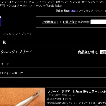
ギング,GTキャスティング,GTフィッシング,GTポッパー,ペンシル,カーペンター,
ロルアー,釣り,フィッシングRipple Fisher
Other Sites:
ルアーショップ ウルア 
ご利用案内
｜
お問い合せ
商品検索
:
｜
メタル/ジグ > ブリード
一覧
メタル/ジグ > ブリード
商品並び替え
:
ブリード
登録アイテム数
:
5件
ブリード テリア 117mm 110g カラー：
1,220円
(税込)
[在庫わずか]
希望小売価格
:
1,733円
伊良湖水道周辺のジギング。 メインベイトは、コウナ