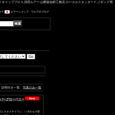
マッドキャップブロス,貝田ルアー,山際疑似餌工務店,ローカルスタンダード,ジギング用
ＨＰ
ルアーショップ ウルアのブログ
説明付き一覧
写真のみ一覧
シルバーグローベリー
ゴとカタクチイワシ。いずれも小型