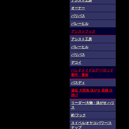
アシスト工房
オーナー
バリバス
バレーヒル
アシストフック
アシスト工房
バレーヒル
バリバス
デコイ
ハンドメイドルアー/ロッド
製作・素材
バスディ
遠征 大型魚 泳がせ 底物 仕
掛け
リーダー/大物・泳がせ ハリ
ス
針/フック
スイベル/オヤコ/パワー/ス
ナップ