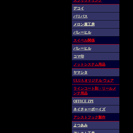
スプリットリング
デコイ
バリバス
メロン屋工房
バレーヒル
スイベル関係
バレーヒル
コマ印
ノットシステム用品
ヤマシタ
ULUA オリジナル ウェア
ラインコート剤・リールメ
ンテ用品
OFFICE ZPI
ネイチャーボーイズ
アシストフック製作
よつあみ