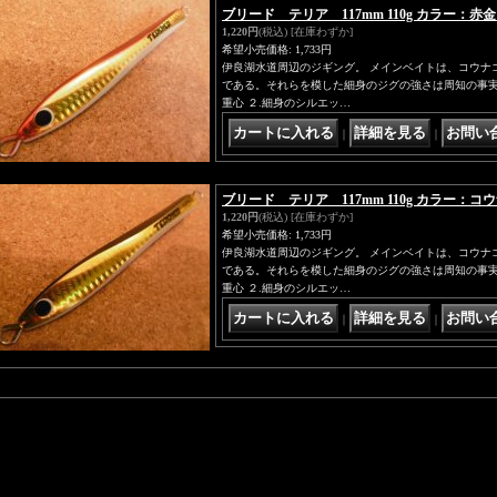
ブリード テリア 117mm 110g カラー：
1,220円
(税込)
[在庫わずか]
希望小売価格
:
1,733円
伊良湖水道周辺のジギング。 メインベイトは、コウナ
である。それらを模した細身のジグの強さは周知の事実。
重心 ２.細身のシルエッ…
｜
｜
ブリード テリア 117mm 110g カラー：
1,220円
(税込)
[在庫わずか]
希望小売価格
:
1,733円
伊良湖水道周辺のジギング。 メインベイトは、コウナ
である。それらを模した細身のジグの強さは周知の事実。
重心 ２.細身のシルエッ…
｜
｜