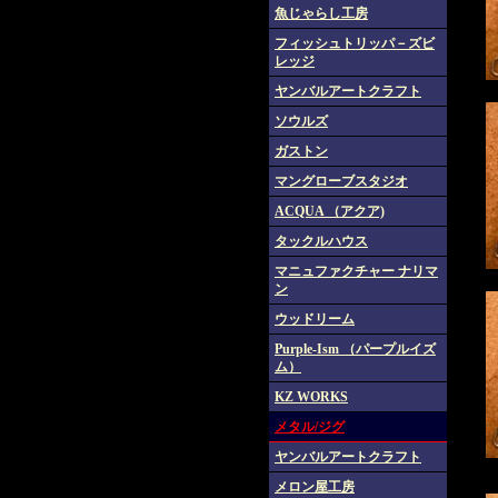
魚じゃらし工房
フィッシュトリッパ－ズビ
レッジ
ヤンバルアートクラフト
ソウルズ
ガストン
マングローブスタジオ
ACQUA （アクア)
タックルハウス
マニュファクチャー ナリマ
ン
ウッドリーム
Purple-Ism （パープルイズ
ム）
KZ WORKS
メタル/ジグ
ヤンバルアートクラフト
メロン屋工房