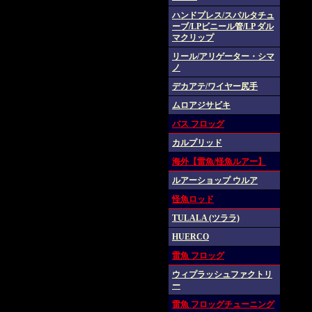
ハンドプレス/スパルタチュ
ーブ/LPビニール管/LP ダル
マクリップ
リール/アリゲーター・シマ
ノ
デカアテ/ワイヤー尻手
ムロアジサビキ
バス フロッグ
カルプリッド
海外【雷魚/怪魚ルアー】
ルアーショップ ウルア
怪魚ロッド
TULALA (ツララ)
HUERCO
雷魚 フロッグ
ウィプラッシュファクトリ
ー
雷魚 フロッグチューニング