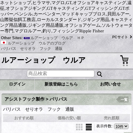
ネットショップ,ヒラマサ,マグロ,GT,オフショアキャスティング,遠
征,オフショアジギング,GTキャスティング,GTフィッシング,GTポ
ッパー,ペンシル,カーペンター,マッドキャップブロス,貝田ルアー,
山際疑似餌工務店,ローカルスタンダード,ジギング用品,キャスティ
ング用品通販,ジギング用品通販,オフショアゲーム,ソルトウォータ
ー専門,マグロルアー,釣り,フィッシングRipple Fisher
PCサイト
Other Sites:
ルアーショップ ウルア ＨＰ
ルアーショップ ウルアのブログ
バリバス せりオラ フック 通販
ルアーショップ ウルア
ログイン
新規登録はこちら
お問い合せ
アシストフック製作 > バリバス
一覧
バリバス せりオラ フック 通販
おすすめ順
価格の安い順
売れ筋順
表示件数
: