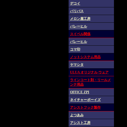
デコイ
バリバス
メロン屋工房
バレーヒル
スイベル関係
バレーヒル
コマ印
ノットシステム用品
ヤマシタ
ULUA オリジナル ウェア
ラインコート剤・リールメ
ンテ用品
OFFICE ZPI
ネイチャーボーイズ
アシストフック製作
よつあみ
アシスト工房