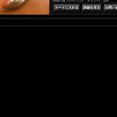
180mm 58g フローティング 「チョッパー」は水…
｜
｜