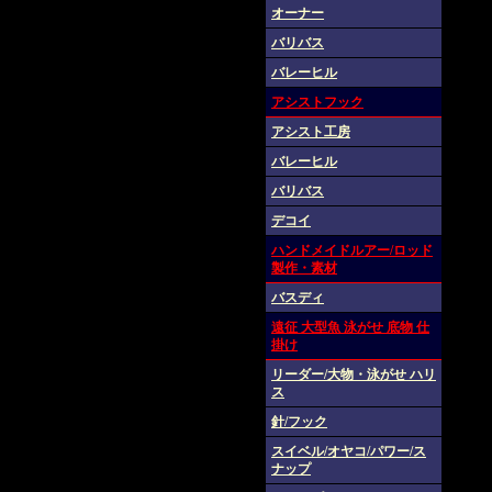
オーナー
バリバス
バレーヒル
アシストフック
アシスト工房
バレーヒル
バリバス
デコイ
ハンドメイドルアー/ロッド
製作・素材
バスディ
遠征 大型魚 泳がせ 底物 仕
掛け
リーダー/大物・泳がせ ハリ
ス
針/フック
スイベル/オヤコ/パワー/ス
ナップ