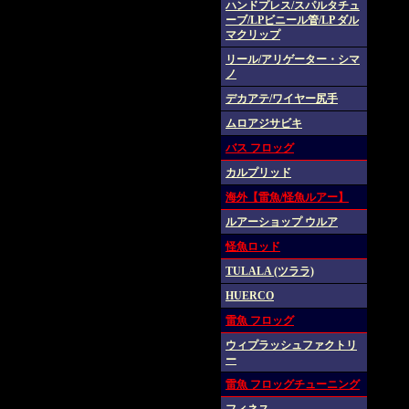
ハンドプレス/スパルタチュ
ーブ/LPビニール管/LP ダル
マクリップ
リール/アリゲーター・シマ
ノ
デカアテ/ワイヤー尻手
ムロアジサビキ
バス フロッグ
カルプリッド
海外【雷魚/怪魚ルアー】
ルアーショップ ウルア
怪魚ロッド
TULALA (ツララ)
HUERCO
雷魚 フロッグ
ウィプラッシュファクトリ
ー
雷魚 フロッグチューニング