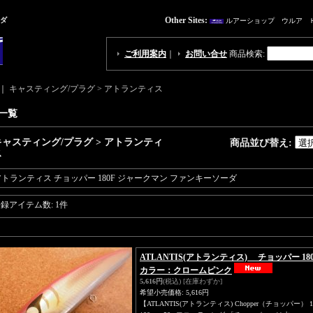
Other Sites:
ーダ
ルアーショップ ウルア 
ご利用案内
｜
お問い合せ
商品検索
:
｜
キャスティング/プラグ > アトランティス
一覧
キャスティング/プラグ > アトランティ
商品並び替え
:
ス
アトランティス チョッパー 180F ジャークマン ファンキーソーダ
登録アイテム数
:
1件
ATLANTIS(アトランティス) チョッパー 180F
カラー：クロームピンク
5,616円
(税込)
[在庫わずか]
希望小売価格
:
5,616円
【ATLANTIS(アトランティス) Chopper（チョッパー） 18