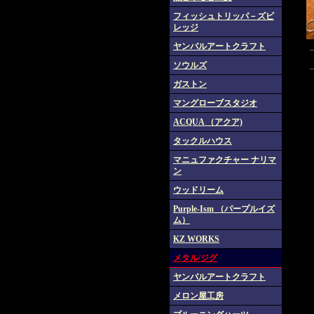
フィッシュトリッパ－ズビ
レッジ
ヤンバルアートクラフト
ソウルズ
ガストン
マングローブスタジオ
ACQUA （アクア)
タックルハウス
マニュファクチャー ナリマ
ン
ウッドリーム
Purple-Ism （パープルイズ
ム）
KZ WORKS
メタル/ジグ
ヤンバルアートクラフト
メロン屋工房