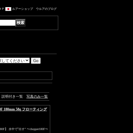
ＨＰ
ルアーショップ ウルアのブログ
説明付き一覧
写真のみ一覧
 180mm 58g フローティング
0F】 水中で‶出す" 〜chopper180F〜