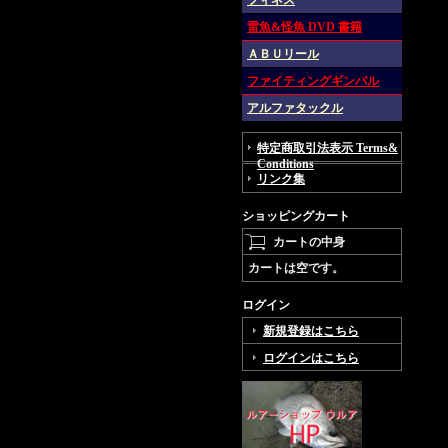
フィネス
雷魚&怪魚 DVD 書籍
ＡＢＵリール
ファイティングギンバル
アルファタックル
特定商取引法表示 Terms&
Conditions
リンク集
ショッピングカート
カートの中身
カートは空です。
ログイン
新規登録はこちら
ログインはこちら