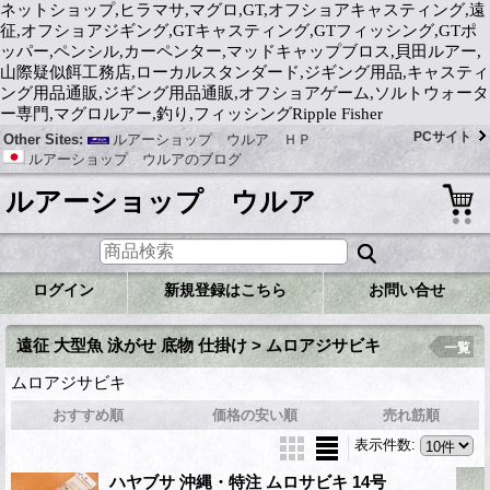
ネットショップ,ヒラマサ,マグロ,GT,オフショアキャスティング,遠
征,オフショアジギング,GTキャスティング,GTフィッシング,GTポ
ッパー,ペンシル,カーペンター,マッドキャップブロス,貝田ルアー,
山際疑似餌工務店,ローカルスタンダード,ジギング用品,キャスティ
ング用品通販,ジギング用品通販,オフショアゲーム,ソルトウォータ
ー専門,マグロルアー,釣り,フィッシングRipple Fisher
PCサイト
Other Sites:
ルアーショップ ウルア ＨＰ
ルアーショップ ウルアのブログ
ルアーショップ ウルア
ログイン
新規登録はこちら
お問い合せ
遠征 大型魚 泳がせ 底物 仕掛け > ムロアジサビキ
一覧
ムロアジサビキ
おすすめ順
価格の安い順
売れ筋順
表示件数
:
ハヤブサ 沖縄・特注 ムロサビキ 14号