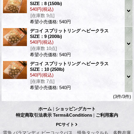
SIZE：8 (150lb)
540円
(税込)
[在庫数 9点]
希望小売価格
:
540円
デコイ スプリットリング ヘビークラス
SIZE：9 (200lb)
540円
(税込)
[在庫数 10点]
希望小売価格
:
540円
デコイ スプリットリング ヘビークラス
SIZE：10 (250lb)
540円
(税込)
[在庫数 7点]
希望小売価格
:
540円
(3件/3件)
ホーム
|
ショッピングカート
特定商取引法表示 Terms&Conditions
|
ご利用案内
PCサイト
雷魚 バラマンディ ピーコックバス 怪魚タックルも、多数在庫