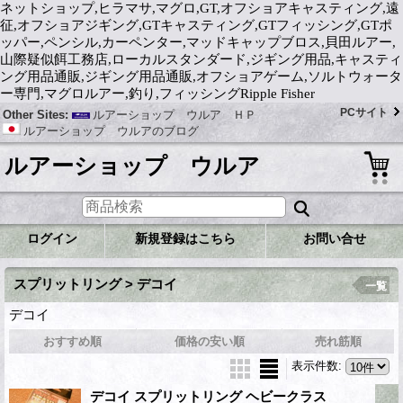
ネットショップ,ヒラマサ,マグロ,GT,オフショアキャスティング,遠
征,オフショアジギング,GTキャスティング,GTフィッシング,GTポ
ッパー,ペンシル,カーペンター,マッドキャップブロス,貝田ルアー,
山際疑似餌工務店,ローカルスタンダード,ジギング用品,キャスティ
ング用品通販,ジギング用品通販,オフショアゲーム,ソルトウォータ
ー専門,マグロルアー,釣り,フィッシングRipple Fisher
PCサイト
Other Sites:
ルアーショップ ウルア ＨＰ
ルアーショップ ウルアのブログ
ルアーショップ ウルア
ログイン
新規登録はこちら
お問い合せ
スプリットリング > デコイ
一覧
デコイ
おすすめ順
価格の安い順
売れ筋順
表示件数
:
デコイ スプリットリング ヘビークラス