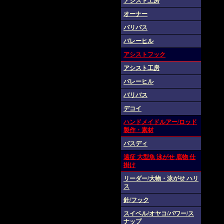
アシスト工房
オーナー
バリバス
バレーヒル
アシストフック
アシスト工房
バレーヒル
バリバス
デコイ
ハンドメイドルアー/ロッド
製作・素材
バスディ
遠征 大型魚 泳がせ 底物 仕
掛け
リーダー/大物・泳がせ ハリ
ス
針/フック
スイベル/オヤコ/パワー/ス
ナップ