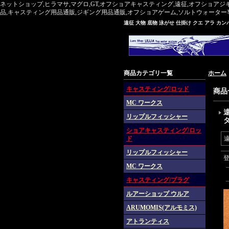
ネットショップ,ヒラマサ,マグロ,GT,オフショアキャスティング,遠征,オフショアジ
品,キャスティング用品通販,ジギング用品通販,オフショアゲーム,ソルトウォーター専門,マグ
遠征 大物 底物 泳がせ 仕掛け クエ アラ カン
商品カテゴリ一覧
ホーム
キャスティング/ロッド
商品
MC ワークス
遠
リップルフィッシャー
ショアキャスティング/ロッ
ド
遠
リップルフィッシャー
MC ワークス
キャスティング/プラグ
ルアーショップ ウルア
ARUMOMIS(アルモミス)
アトランティス