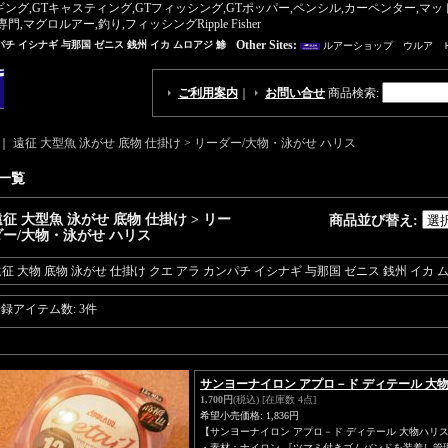
ギング,GTキャスティング,GTフィッシング,GTポッパー,ペンシル,カーペンター,
ロルアー,釣り,フィッシングRipple Fisher
Other Sites:
パチ イシナギ 与那国 ゼニス 銭州 イカ ムロアジ 鯵
ルアーショップ ウルア 
ご利用案内
｜
お問い合せ
商品検索
:
｜
遠征 大型魚 泳がせ 底物 仕掛け > リーダー/大物・泳がせ ハリス
一覧
征 大型魚 泳がせ 底物 仕掛け > リー
商品並び替え
:
ダー/大物・泳がせ ハリス
征 大物 底物 泳がせ 仕掛け クエ アラ カンパチ イシナギ 与那国 ゼニス 銭州 イカ 
登録アイテム数
:
3件
サンヨーナイロン アプロ－ド ディテール 大物ハリ
1,700円
(税込)
[在庫数 4点]
希望小売価格
:
1,836円
【サンヨーナイロン アプロ－ド ディテール 大物ハリス 
・素材：ナイロン 『ツマミ付きゴムバンドを装着し管