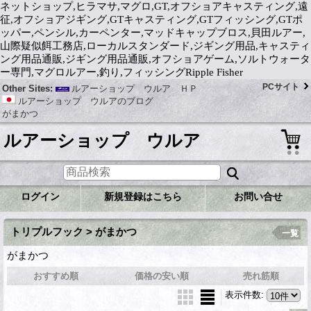
ネットショップ,ヒラマサ,マグロ,GT,オフショアキャスティング,遠
征,オフショアジギング,GTキャスティング,GTフィッシング,GTポ
ッパー,ペンシル,カーペンター,マッドキャップブロス,貝田ルアー,
山際疑似餌工務店,ローカルスタンダード,ジギング用品,キャスティ
ング用品通販,ジギング用品通販,オフショアゲーム,ソルトウォータ
ー専門,マグロルアー,釣り,フィッシングRipple Fisher
PCサイト
Other Sites:
ルアーショップ ウルア ＨＰ
ルアーショップ ウルアのブログ
がまかつ
ルアーショップ ウルア
ログイン
新規登録はこちら
お問い合せ
トリプルフック > がまかつ
一覧
がまかつ
おすすめ順
価格の安い順
売れ筋順
表示件数
: