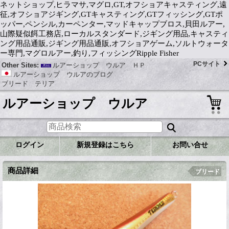
ネットショップ,ヒラマサ,マグロ,GT,オフショアキャスティング,遠
征,オフショアジギング,GTキャスティング,GTフィッシング,GTポ
ッパー,ペンシル,カーペンター,マッドキャップブロス,貝田ルアー,
山際疑似餌工務店,ローカルスタンダード,ジギング用品,キャスティ
ング用品通販,ジギング用品通販,オフショアゲーム,ソルトウォータ
ー専門,マグロルアー,釣り,フィッシングRipple Fisher
PCサイト
Other Sites:
ルアーショップ ウルア ＨＰ
ルアーショップ ウルアのブログ
ブリード テリア
ルアーショップ ウルア
ログイン
新規登録はこちら
お問い合せ
商品詳細
ブリード