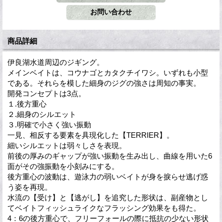
商品詳細
伊良湖水道周辺のジギング。
メインベイトは、コウナゴとカタクチイワシ。いずれも小型
である。それらを模した細身のジグの強さは周知の事実。
開発コンセプトは3点。
１.後方重心
２.細身のシルエット
３.明確で小さく強い振動
一見、相反する要素を具現化した【TERRIER】。
細いシルエットは弱々しさを表現。
前後の厚みのギャップが強い振動を生み出し、曲線を用いた6
面がその強振動を小刻みにする。
後方重心の波動は、遊泳力の弱いベイトが身を捩らせ逃げ惑
う姿を再現。
水流の【受け】と【逃がし】を追究した形状は、副産物とし
てベイトフィッシュライクなフラッシング効果をも得た。
4：6の後方重心で、フリーフォールの際に抵抗の少ない形状