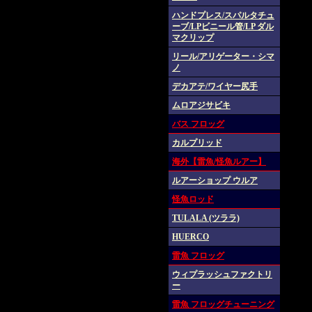
ハンドプレス/スパルタチュ
ーブ/LPビニール管/LP ダル
マクリップ
リール/アリゲーター・シマ
ノ
デカアテ/ワイヤー尻手
ムロアジサビキ
バス フロッグ
カルプリッド
海外【雷魚/怪魚ルアー】
ルアーショップ ウルア
怪魚ロッド
TULALA (ツララ)
HUERCO
雷魚 フロッグ
ウィプラッシュファクトリ
ー
雷魚 フロッグチューニング