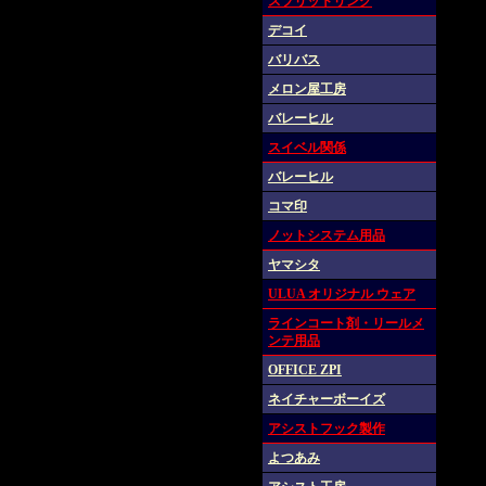
スプリットリング
デコイ
バリバス
メロン屋工房
バレーヒル
スイベル関係
バレーヒル
コマ印
ノットシステム用品
ヤマシタ
ULUA オリジナル ウェア
ラインコート剤・リールメ
ンテ用品
OFFICE ZPI
ネイチャーボーイズ
アシストフック製作
よつあみ