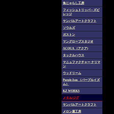
魚じゃらし工房
フィッシュトリッパ－ズビ
レッジ
ヤンバルアートクラフト
ソウルズ
ガストン
マングローブスタジオ
ACQUA （アクア)
タックルハウス
マニュファクチャー ナリマ
ン
ウッドリーム
Purple-Ism （パープルイズ
ム）
KZ WORKS
メタル/ジグ
ヤンバルアートクラフト
メロン屋工房