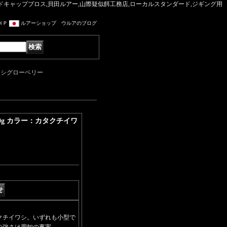
マッドキャップブロス,貝田ルアー,山際疑似餌工務店,ローカルスタンダード,ジギング用
ＨＰ
ルアーショップ ウルアのブログ
イワシグローベリー
10g カラー：カタクチイワ
クチイワシ。いずれも小型で