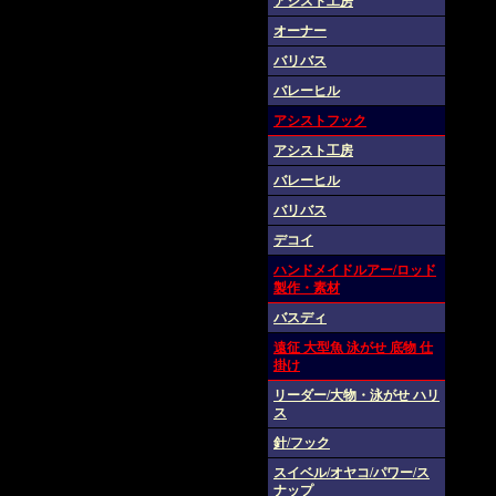
アシスト工房
オーナー
バリバス
バレーヒル
アシストフック
アシスト工房
バレーヒル
バリバス
デコイ
ハンドメイドルアー/ロッド
製作・素材
バスディ
遠征 大型魚 泳がせ 底物 仕
掛け
リーダー/大物・泳がせ ハリ
ス
針/フック
スイベル/オヤコ/パワー/ス
ナップ