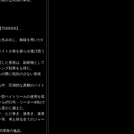
の強さは周知の事実。
ERRIER】。
。
を生み出し、曲線を用いた6
ベイトが身を捩らせ逃げ惑う
究した形状は、副産物として
シング効果をも得た。
ルの際に抵抗の少ない形状
渋る中、圧倒的な真鯛のバイト
。小型ベイトリールの使用を前
PE3号・リーダー40lb)で
を遥かに越えた。
チ、ただ巻き、速巻き、速巻
チ等、考え得る全てのジャー
ED渾身の逸品。