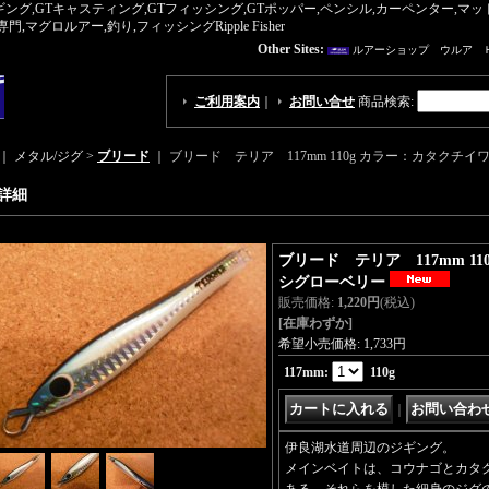
ギング,GTキャスティング,GTフィッシング,GTポッパー,ペンシル,カーペンター,
ロルアー,釣り,フィッシングRipple Fisher
Other Sites:
ルアーショップ ウルア 
ご利用案内
｜
お問い合せ
商品検索
:
｜ メタル/ジグ >
ブリード
｜
ブリード テリア 117mm 110g カラー：カタクチ
詳細
ブリード テリア 117mm 1
シグローベリー
販売価格
:
1,220円
(税込)
[在庫わずか]
希望小売価格
:
1,733円
117mm
:
110g
｜
伊良湖水道周辺のジギング。
メインベイトは、コウナゴとカタ