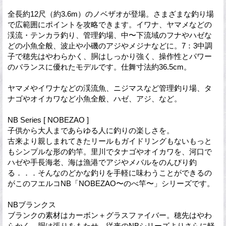
全長約12尺（約3.6m）のノベザオが登場。さまざまな釣り場
で広範囲にポイントを攻略できます。イワナ、ヤマメなどの
渓流・テンカラ釣り、管理釣場、中〜下流域のフナやハゼな
どの小魚全般、波止や小磯のアジやメジナなどに。7：3中調
子で穂先はやわらかく、胴はしっかり強く、操作性とパワー
のバランスに優れたモデルです。仕舞寸法約36.5cm。
ヤマメやイワナなどの渓流魚、ニジマスなど管理釣り場、タ
ナゴやオイカワなど小魚全般、ハゼ、アジ、など。
NB Series [ NOBEZAO ]
子供から大人まであらゆる人に釣りの楽しさを。
古来より親しまれてきたリールもガイドリングもないもっと
もシンプルな形の釣竿。里川でタナゴやオイカワを、河口で
ハゼや手長海老、海は漁港でアジやメバルをのんびり釣
る．．．そんなのどかな釣りを手軽に味わうことができるの
がこのフエルコNB「NOBEZAO〜のべ竿〜」シリーズです。
NBブランクス
ブランクの素材はカーボン＋グラスファイバー。穂先はやわ
らかく、胴は張りをもたせ、従来のNBシリーズよりさらに軽