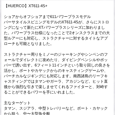
【HUERCO】XT611-4S+
ショアからオフショアまで611パワープラスモデル
バーサタイルスピニングモデルのXT611-4Sが、さらにストロ
ングになって新たにXTパワープラスシリーズに加わりまし
た。パワープラス仕様になったことで2オンスクラスまでの大
型ルアーにも対応し、ストラクチャーに対するタイトなアプ
ローチも可能となりました。
ストラクチャー周りをミノーのジャーキングやシンペンのフ
ォールでダイレクトに攻めたり、ダイビングペンシルやポッ
パーで誘い出す。6フィート11インチという取り回しの良さを
活かし、ボートやカヤックからのキャスティングゲームや、
バーチカルなジギングにも対応します。南西諸島のリーフキ
ャスティングではタマンやガーラ、アカジンなど。ヒット直
後から強烈な引きで楽しませてくれるファイターと、対峙す
ることができるパワーを手にいれました。
主なターゲット
タマン、スジアラ、中型トレバリーなど。ボート・カヤック
から狙う、中〜大型魚全般