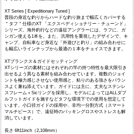
XT Series [ Expeditionary Tuned ]
普段の身近な釣りからハードな釣り旅まで幅広くカバーする
＂タフ＂仕様のXT 「エクスペディショナリー・チューンド」
シリーズ。海外釣行などの遠征アングラーには、ラフに、ガ
ンガン使える1本を。また、汎用性を重視したデザインで、キ
ャンプ、自転車など身近な「外遊びと釣り」の組み合わせに
も幅広いラインナップから最適の１本をチョイスできます。
XTブランクス＆ガイドセッティング
XTシリーズの素材にはそれぞれの竿の持つ特性を最大限引き
出せるよう異なる素材を組み合わせています。複数のジョイ
ントを極力感じさせない使用感と、粘りのある強さをバラン
スよく兼ね添えています。ガイドには主に、丈夫なステンレ
スフレーム＋Sicリングを採用し、モデルによってはALLダブ
ルフットガイドを施すなどタフな環境下での使用を想定して
います。小口径ガイドの採用や、非均一分割方式（スマート
マルチピース）で、遠征時のパッキングロスやストレスも解
消しています。
長さ 6ft11inch（2,108mm）