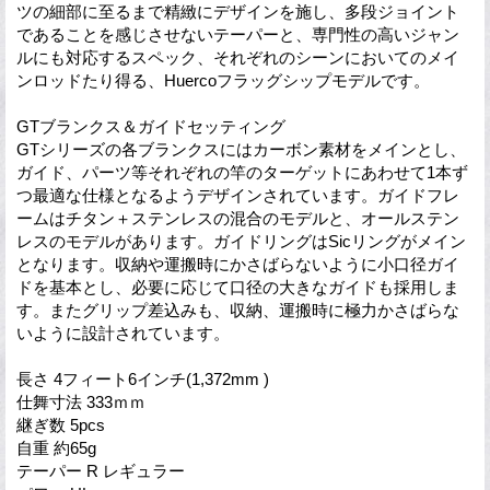
ツの細部に至るまで精緻にデザインを施し、多段ジョイント
であることを感じさせないテーパーと、専門性の高いジャン
ルにも対応するスペック、それぞれのシーンにおいてのメイ
ンロッドたり得る、Huercoフラッグシップモデルです。
GTブランクス＆ガイドセッティング
GTシリーズの各ブランクスにはカーボン素材をメインとし、
ガイド、パーツ等それぞれの竿のターゲットにあわせて1本ず
つ最適な仕様となるようデザインされています。ガイドフレ
ームはチタン＋ステンレスの混合のモデルと、オールステン
レスのモデルがあります。ガイドリングはSicリングがメイン
となります。収納や運搬時にかさばらないように小口径ガイ
ドを基本とし、必要に応じて口径の大きなガイドも採用しま
す。またグリップ差込みも、収納、運搬時に極力かさばらな
いように設計されています。
長さ 4フィート6インチ(1,372mm )
仕舞寸法 333ｍｍ
継ぎ数 5pcs
自重 約65g
テーパー R レギュラー