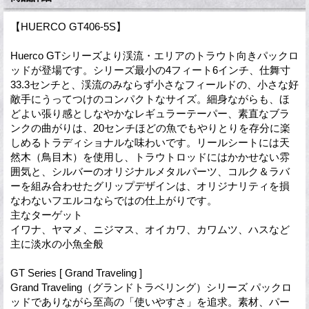
【HUERCO GT406-5S】
Huerco GTシリーズより渓流・エリアのトラウト向きパックロ
ッドが登場です。シリーズ最小の4フィート6インチ、仕舞寸
33.3センチと、渓流のみならず小さなフィールドの、小さな好
敵手にうってつけのコンパクトなサイズ。細身ながらも、ほ
どよい張り感としなやかなレギュラーテーパー、素直なブラ
ンクの曲がりは、20センチほどの魚でもやりとりを存分に楽
しめるトラディショナルな味わいです。リールシートには天
然木（鳥目木）を使用し、トラウトロッドにはかかせない雰
囲気と、シルバーのオリジナルメタルパーツ、コルク＆ラバ
ーを組み合わせたグリップデザインは、オリジナリティを損
なわないフエルコならではの仕上がりです。
主なターゲット
イワナ、ヤマメ、ニジマス、オイカワ、カワムツ、ハスなど
主に淡水の小魚全般
GT Series [ Grand Traveling ]
Grand Traveling（グランドトラベリング）シリーズ パックロ
ッドでありながら至高の「使いやすさ」を追求。素材、パー