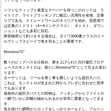
ソフトなティップと素直なテーパーを持つこのロッドは、ラ
イトリグ、ライトプラッギングに幅広い汎用性を発揮。定番
リグである、ストレートワームのネコリグを始め、琵琶湖で
は定番のミドスト（4〜6インチクラス）、ボトスト、ダウン
ショットなども多彩に対応。
障害物周りで釣りをする場合は、ダイワ3000番クラスのリー
ルでトップスピードで巻き切ることが重要です。
Monstruo”G”
数々のビッグバスを仕留め、磨き上げられた呉行修氏プロデ
ュースのモンストロは、新たにMonstruo”G”として生まれ変わ
ります。
ターゲットは、リールを巻く事も難しいような超巨大バス。
これは、モンストロが生まれた時からブレずに合わせた照準
でもあります。
規格外の超巨大バスとの対峙は、フッキングからファイトの
一瞬でいかに距離が縮められるかが非常に重要となってきま
す。
魚を掛けた瞬間からロッドをしっかりホールドし、フルベン