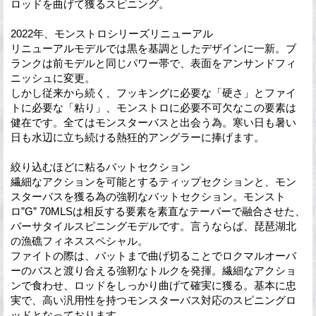
ロッドを曲げて獲るスピニング。
2022年、モンストロシリーズリニューアル
リニューアルモデルでは黒を基調としたデザインに一新。ブ
ランクは前モデルと同じパワー帯で、表面をアンサンドフィ
ニッシュに変更。
しかし従来から続く、フッキングに必要な「硬さ」とファイ
トに必要な「粘り」、モンストロに必要不可欠なこの要素は
健在です。全てはモンスターバスと出会う為。寒い日も暑い
日も水辺に立ち続ける熱狂的アングラーに捧げます。
絞り込むほどに粘るバットセクション
繊細なアクションを可能とするティップセクションと、モン
スターバスを獲る為の強靭なバットセクション。モンスト
ロ”G” 70MLSは相反する要素を素直なテーパーで融合させた、
バーサタイルスピニングモデルです。言うならば、琵琶湖北
の漁礁フィネススペシャル。
ファイトの際は、バットまで曲げ切ることでロクマルオーバ
ーのバスと渡り合える強靭なトルクを発揮。繊細なアクショ
ンで食わせ、ロッドをしっかり曲げて確実に獲る。基本に忠
実で、高い汎用性を持つモンスターバス対応のスピニングロ
ッドとなっております。