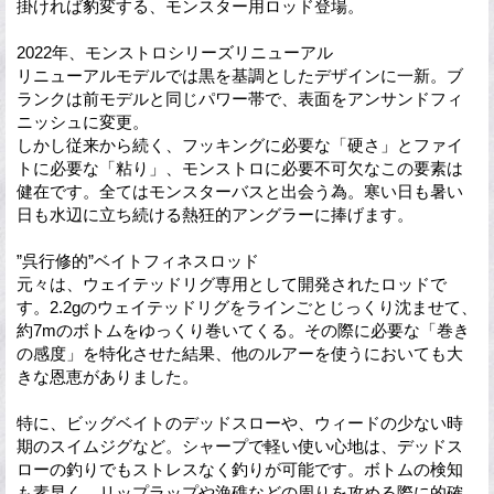
掛ければ豹変する、モンスター用ロッド登場。
2022年、モンストロシリーズリニューアル
リニューアルモデルでは黒を基調としたデザインに一新。ブ
ランクは前モデルと同じパワー帯で、表面をアンサンドフィ
ニッシュに変更。
しかし従来から続く、フッキングに必要な「硬さ」とファイ
トに必要な「粘り」、モンストロに必要不可欠なこの要素は
健在です。全てはモンスターバスと出会う為。寒い日も暑い
日も水辺に立ち続ける熱狂的アングラーに捧げます。
”呉行修的”ベイトフィネスロッド
元々は、ウェイテッドリグ専用として開発されたロッドで
す。2.2gのウェイテッドリグをラインごとじっくり沈ませて、
約7mのボトムをゆっくり巻いてくる。その際に必要な「巻き
の感度」を特化させた結果、他のルアーを使うにおいても大
きな恩恵がありました。
特に、ビッグベイトのデッドスローや、ウィードの少ない時
期のスイムジグなど。シャープで軽い使い心地は、デッドス
ローの釣りでもストレスなく釣りが可能です。ボトムの検知
も素早く、リップラップや漁礁などの周りを攻める際に的確