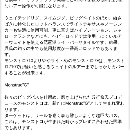
なルアー操作が可能になります。
ウェイテッドリグ、スイムジグ、ビッグベイトのほか、縦さ
ばきに特化したロッドバランスでライトテキサスやノーシン
カーも快適に使用可能。更に言えばバイブレーション、シャ
ロークランクなどにも。ヘビーロッドでは使用しにくいルア
ーウェイトを使える琵琶湖ライトバーサタイルです。結果、
呉氏の釣りの中でも使用頻度が一番高いロッドでもありま
す。
モンストロ710よりややライトめのモンストロ79は、モンスト
ロ710では軽いと感じるウェイトのルアーまでしっかりカバー
することが出来ます。
Monstruo”G”
数々のビッグバスを仕留め、磨き上げられた呉行修氏プロデ
ュースのモンストロは、新たにMonstruo”G”として生まれ変わ
ります。
ターゲットは、リールを巻く事も難しいような超巨大バス。
これは、モンストロが生まれた時からブレずに合わせた照準
でもあります。