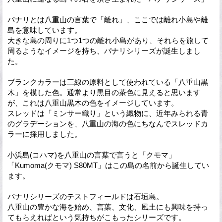
パナリとは八重山の言葉で「離れ」、ここでは離れ小島や離
島を意味しています。
大きな島の周りに1つ1つの離れ小島があり、それらを旅して
周るようなイメージを持ち、パナリシリーズが誕生しまし
た。
ブランクカラーは三線の原料として使われている「八重山黒
木」を模した色。通常より黒目の茶色に見えると思います
が、これは八重山黒木の色をイメージしています。
スレッドは「ミンサー織り」という織物に、近年みられる青
のグラデーションを、八重山の海の色にちなんでスレッドカ
ラーに採用しました。
小浜島(コハマ)を八重山の言葉で言うと「クモマ」
「Kumoma(クモマ) S80MT」はこの島の名前から誕生してい
ます。
パナリシリーズのテストフィールドは石垣島。
八重山の豊かな海を始め、言葉、文化、風土にも興味を持っ
てもらえればという気持ちがこもったシリーズです。