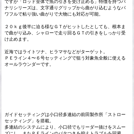
ですが「ロッド全体で魚の引きを受け止める」特徴を持つパ
ナリシリーズは、文字通りグリップから曲がり込むようなパ
ワフルで粘り強い曲がりで大物にも対応が可能。
２０ｋｇ後半に迫る様なＧＴがヒットしたとしても、根本ま
で曲がり込み、シャローで走り回るＧＴの引きをしっかり受
け止めます。
近海ではライトツナ、ヒラマサなどがターゲット。
ＰＥライン４〜６号セッティングで狙う対象魚全般に使える
オールラウンダーです。
ガイドセッティングは小口径多連結の前田製作所「ストロー
セッティング」を搭載。
多連結のシステムにより、小口径でもリーダー抜けをスムー
ズにし、またＰＥラインのバタつきを抑えトラブルを回避。