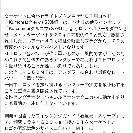
ターゲットに合わせライトダウンさせたＧＴ用ロッド
「Kumoma(クモマ) S80MT」は、パナリの他ラインナップ
「Kurusuma(クルスマ) S79GT」よりロッドパワーをダウンさ
せ、メインターゲットを２０キロ前後のＧＴと想定し設計さ
れました。ルアーは４０ｇ程度の軽量なプラグから、７０ｇ
程度のペンシルなどがベストとなります。
ＧＴロッドはパワーが強く重いものが一般的ですが、そのた
めこれまでは体力のあるアングラーでなければ１日中ロッド
を振り続けることが難しい釣りでもありました。
このクモマＳ８０ＭＴは、アングラーに合わせ最適なロッド
パワー、自重で設計。
一日中、ロッドを振り続けるアングラーの疲労を最小化する
ことに重点を置き開発されています。
女性アングラーや、小さいルアーをテクニカルに動かす釣り
にも最適の一本に仕上がっています。
開発を担当したフィッシングガイド「石垣島エスケープ」に
て、頻繁に登場する２０ｋｇ前後のＧＴをターゲットとし、
ロゴの表記は魚のサイズに合わせ「ＭＴ」に。