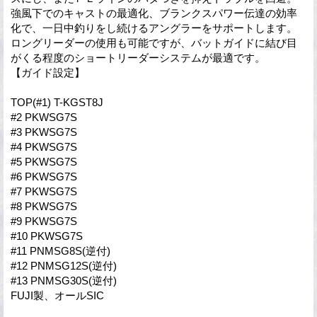
強風下でのキャストの最適化、ブランクスパワー伝達の効率
化で、一日中釣りをし続けるアングラーをサポートします。
ロングリーダーの使用も可能ですが、バットガイドに結び目
がくる程度のショートリーダーシステムが最適です。
【ガイド設定】
TOP(#1) T-KGST8J
#2 PKWSG7S
#3 PKWSG7S
#4 PKWSG7S
#5 PKWSG7S
#6 PKWSG7S
#7 PKWSG7S
#8 PKWSG7S
#9 PKWSG7S
#10 PKWSG7S
#11 PNMSG8S(逆付)
#12 PNMSG12S(逆付)
#13 PNMSG30S(逆付)
FUJI製、オールSIC