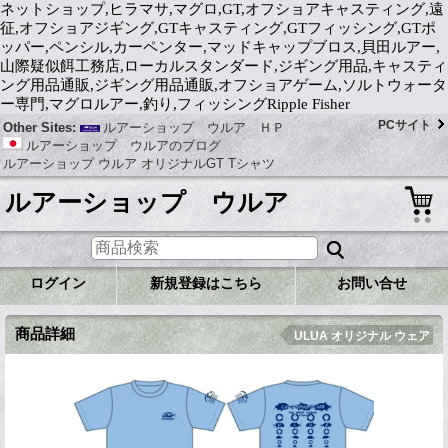
ネットショップ,ヒラマサ,マグロ,GT,オフショアキャスティング,遠
征,オフショアジギング,GTキャスティング,GTフィッシング,GTポ
ッパー,ペンシル,カーペンター,マッドキャップブロス,貝田ルアー,
山際疑似餌工務店,ローカルスタンダード,ジギング用品,キャスティ
ング用品通販,ジギング用品通販,オフショアゲーム,ソルトウォータ
ー専門,マグロルアー,釣り,フィッシングRipple Fisher
PCサイト
Other Sites:
ルアーショップ ウルア ＨＰ
ルアーショップ ウルアのブログ
ルアーショップ ウルア オリジナルGT Tシャツ
ルアーショップ ウルア
ログイン
新規登録はこちら
お問い合せ
商品詳細
ULUA オリジナル ウェア