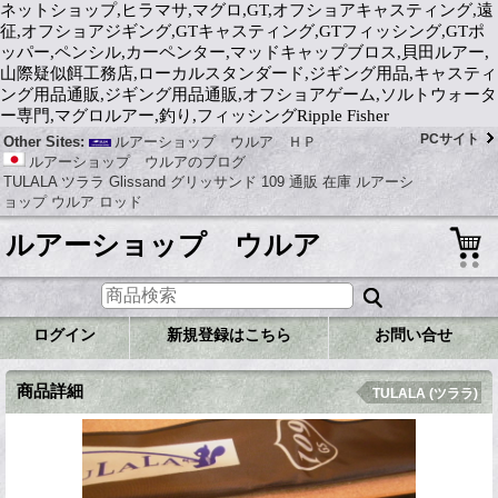
ネットショップ,ヒラマサ,マグロ,GT,オフショアキャスティング,遠
征,オフショアジギング,GTキャスティング,GTフィッシング,GTポ
ッパー,ペンシル,カーペンター,マッドキャップブロス,貝田ルアー,
山際疑似餌工務店,ローカルスタンダード,ジギング用品,キャスティ
ング用品通販,ジギング用品通販,オフショアゲーム,ソルトウォータ
ー専門,マグロルアー,釣り,フィッシングRipple Fisher
PCサイト
Other Sites:
ルアーショップ ウルア ＨＰ
ルアーショップ ウルアのブログ
TULALA ツララ Glissand グリッサンド 109 通販 在庫 ルアーシ
ョップ ウルア ロッド
ルアーショップ ウルア
ログイン
新規登録はこちら
お問い合せ
商品詳細
TULALA (ツララ)