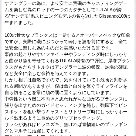
すアングラーの為に、より安全に荒磯のキャスティングゲー
ムを楽しむ為のロッドの一つのカタチとしてTULALAが誇
る”ナンデモ”系スピニングモデルの名を冠したGlissando109は
生まれました。
109の骨太なブランクスは一見するとオーバースペックな印象
ですが、実際に磯にぶつかって砕ける波を前にすると、全て
は安全に楽しむ為のものだと実感いただける筈です。
事故の起こりやすいファイト中やランディング時にしっかり
と曲がり魚を寄せてくれるTULALA特有の中弾性、厚巻ブラン
クスがもたらすトルクはアングラーに波の状況、足場の確認
など安全に楽しむ余裕を与えてくれます。
しかし相手は自然ですので、気を付けていても危険と判断さ
れる瞬間がありますが、僕は魚と自分を繋ぐライフラインを
自ら切ることを常に頭の隅に置くようにしています。
中弾性という磯に不向きと思われがちな曲がるブランクスに
張りを出すためのガイドセッティングを施し、強風下でピン
スポットを狙い撃つキャストとリトリーブ時にしっかりホー
ルド出来るように長めのグリップセッティング。
サラシがあればヒラスズキ、無ければ青物狙いのプラッギン
グとマルチに活躍してくれます。