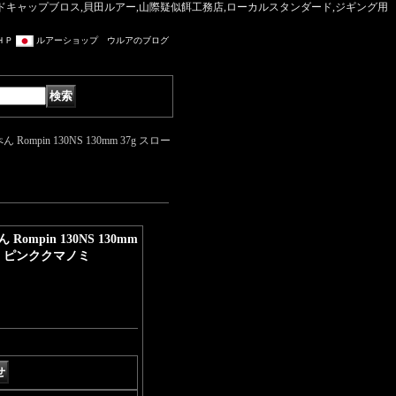
マッドキャップブロス,貝田ルアー,山際疑似餌工務店,ローカルスタンダード,ジギング用
ＨＰ
ルアーショップ ウルアのブログ
mpin 130NS 130mm 37g スロー
mpin 130NS 130mm
ー：ピンククマノミ