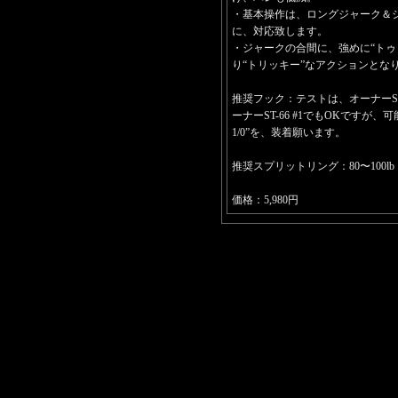
・基本操作は、ロングジャーク＆
に、対応致します。
・ジャークの合間に、強めに“トゥ
り“トリッキー”なアクションとな
推奨フック：テストは、オーナーST-
ーナーST-66 #1でもOKですが、可
1/0”を、装着願います。
推奨スプリットリング：80〜100lb
価格：5,980円