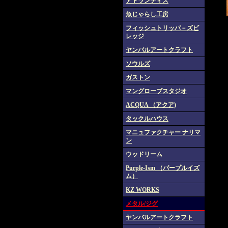
アトランティス
魚じゃらし工房
フィッシュトリッパ－ズビ
レッジ
ヤンバルアートクラフト
ソウルズ
ガストン
マングローブスタジオ
ACQUA （アクア)
タックルハウス
マニュファクチャー ナリマ
ン
ウッドリーム
Purple-Ism （パープルイズ
ム）
KZ WORKS
メタル/ジグ
ヤンバルアートクラフト