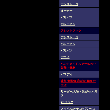
アシスト工房
オーナー
バリバス
バレーヒル
アシストフック
アシスト工房
バレーヒル
バリバス
デコイ
ハンドメイドルアー/ロッド
製作・素材
バスディ
遠征 大型魚 泳がせ 底物 仕
掛け
リーダー/大物・泳がせ ハリ
ス
針/フック
スイベル/オヤコ/パワー/ス