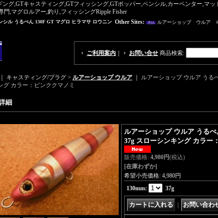
ギング,GTキャスティング,GTフィッシング,GTポッパー,ペンシル,カーペンター,
ロルアー,釣り,フィッシングRipple Fisher
Other Sites:
ル うるぺん 130F GT マグロ ヒラマサ ロウニン
ルアーショップ ウルア 
ご利用案内
｜
お問い合せ
商品検索
:
｜ キャスティング/プラグ >
ルアーショップ ウルア
｜
ルアーショップ ウルア うるぺん Ro
ング カラー：ピンククマノミ
詳細
ルアーショップ ウルア うるぺん Ro
37g スローシンキング カラ
販売価格
:
4,980円
(税込)
[在庫わずか]
希望小売価格
:
4,980円
130mm
:
37g
｜