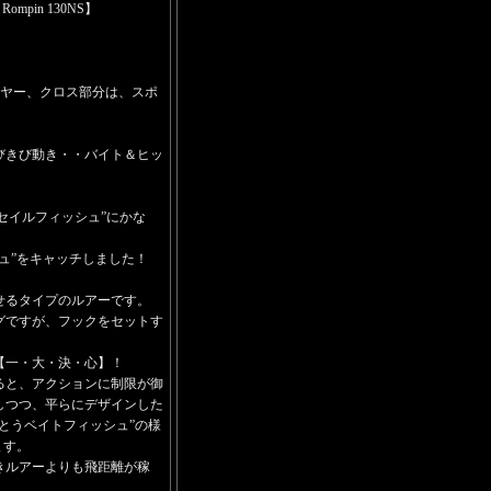
pin 130NS】
ワイヤー、クロス部分は、スポ
びきび動き・・バイト＆ヒッ
“セイルフィッシュ”にかな
ュ”をキャッチしました！
せるタイプのルアーです。
グですが、フックをセットす
【一・大・決・心】！
ると、アクションに制限が御
しつつ、平らにデザインした
とうベイトフィッシュ”の様
ます。
きルアーよりも飛距離が稼