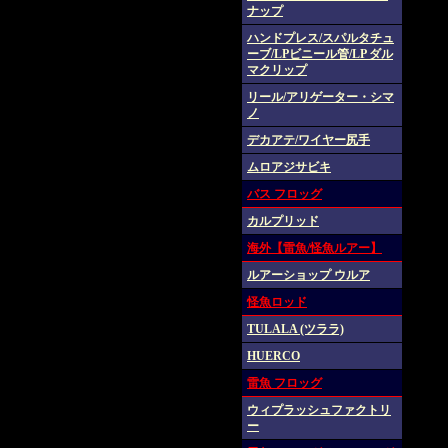
ナップ
ハンドプレス/スパルタチュ
ーブ/LPビニール管/LP ダル
マクリップ
リール/アリゲーター・シマ
ノ
デカアテ/ワイヤー尻手
ムロアジサビキ
バス フロッグ
カルプリッド
海外【雷魚/怪魚ルアー】
ルアーショップ ウルア
怪魚ロッド
TULALA (ツララ)
HUERCO
雷魚 フロッグ
ウィプラッシュファクトリ
ー