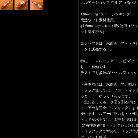
【ルアーショップ ウルア うるぺん Rom
130mm 37g “スローシンキング”
天然ウッド素材使用。
φ1.6mm ステンレス鋼線使用（
ット溶接済み）
コンセプトは『水面直下で・・き
トを！誘発する！』
特に・・マレーシア“ロンピン”の
り・・有効です！
テストでも多数の“セイルフィッシ
・基本的には、水面直下で、喰わ
・フック無しでは、フローティン
ると・・・ゆっくり沈みます。
・魚にとっても、水面を割るのは
・ルアーを完全にシンキングにす
座います。ルアーに浮力を・・残
ヘッドが水を受け、水中を“逃げま
に“右往左往”ダートアクションし
・リップレスですので、リップ付
げ、バレも低減。