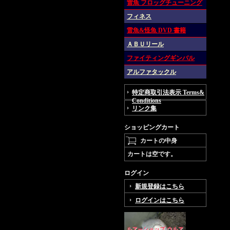
雷魚 フロッグチューニング
フィネス
雷魚&怪魚 DVD 書籍
ＡＢＵリール
ファイティングギンバル
アルファタックル
特定商取引法表示 Terms&
Conditions
リンク集
ショッピングカート
カートの中身
カートは空です。
ログイン
新規登録はこちら
ログインはこちら