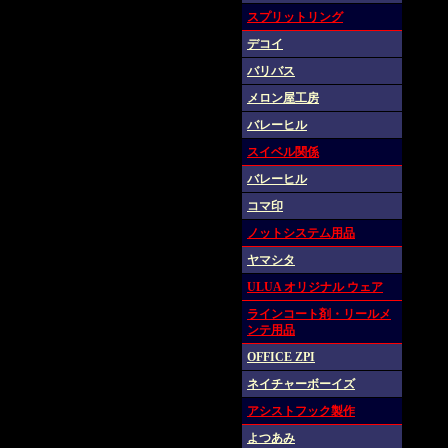
スプリットリング
デコイ
バリバス
メロン屋工房
バレーヒル
スイベル関係
バレーヒル
コマ印
ノットシステム用品
ヤマシタ
ULUA オリジナル ウェア
ラインコート剤・リールメ
ンテ用品
OFFICE ZPI
ネイチャーボーイズ
アシストフック製作
よつあみ