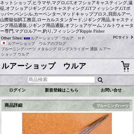
ネットショップ,ヒラマサ,マグロ,GT,オフショアキャスティング,遠
征,オフショアジギング,GTキャスティング,GTフィッシング,GTポ
ッパー,ペンシル,カーペンター,マッドキャップブロス,貝田ルアー,
山際疑似餌工務店,ローカルスタンダード,ジギング用品,キャスティ
ング用品通販,ジギング用品通販,オフショアゲーム,ソルトウォータ
ー専門,マグロルアー,釣り,フィッシングRipple Fisher
PCサイト
Other Sites:
ルアーショップ ウルア ＨＰ
ルアーショップ ウルアのブログ
ブルーニングハーツ メタルジグ ロングスライダー 通販 ルアー
ショップ ウルア
ルアーショップ ウルア
ログイン
新規登録はこちら
お問い合せ
商品詳細
ブルーニングハーツ