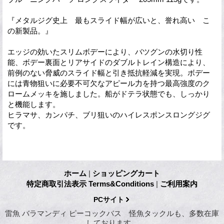
『メタルジグ史上 最もスライド幅が広いと、誉れ高い こ
の新製品。』
エッジの効いたスリムボデーにより、バツグンの水切り性
能、ボデー裏面とリアサイドのダブルトレイン構造により、
前例のない脅威のスライド幅と引き抵抗軽減を実現。ボデー
には青物狙いに必要不可欠なアピール力を持つ最高強度のク
ロームメッキを施しました。船がドテラ状態でも、しっかり
と機能します。
ヒラマサ、カンパチ、ブリ狙いのハイレスポンスロングジグ
です。
ホーム
|
ショッピングカート
特定商取引法表示 Terms&Conditions
|
ご利用案内
PCサイト
雷魚 バラマンディ ピーコックバス 怪魚タックルも、多数在庫
しております。