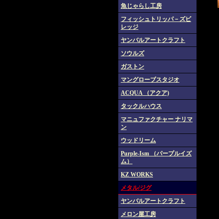
魚じゃらし工房
フィッシュトリッパ－ズビ
レッジ
ヤンバルアートクラフト
ソウルズ
ガストン
マングローブスタジオ
ACQUA （アクア)
タックルハウス
マニュファクチャー ナリマ
ン
ウッドリーム
Purple-Ism （パープルイズ
ム）
KZ WORKS
メタル/ジグ
ヤンバルアートクラフト
メロン屋工房