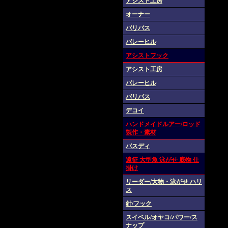
アシスト工房
オーナー
バリバス
バレーヒル
アシストフック
アシスト工房
バレーヒル
バリバス
デコイ
ハンドメイドルアー/ロッド
製作・素材
バスディ
遠征 大型魚 泳がせ 底物 仕
掛け
リーダー/大物・泳がせ ハリ
ス
針/フック
スイベル/オヤコ/パワー/ス
ナップ