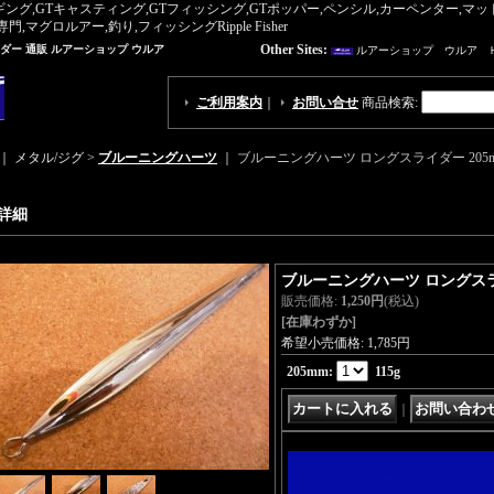
ギング,GTキャスティング,GTフィッシング,GTポッパー,ペンシル,カーペンター,
ロルアー,釣り,フィッシングRipple Fisher
Other Sites:
ダー 通販 ルアーショップ ウルア
ルアーショップ ウルア 
ご利用案内
｜
お問い合せ
商品検索
:
｜ メタル/ジグ >
ブルーニングハーツ
｜
ブルーニングハーツ ロングスライダー 205m
詳細
ブルーニングハーツ ロングスライ
販売価格
:
1,250円
(税込)
[在庫わずか]
希望小売価格
:
1,785円
205mm
:
115g
｜