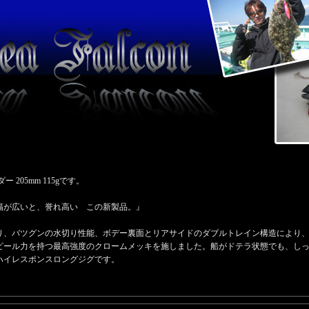
205mm 115gです。
幅が広いと、誉れ高い この新製品。』
り、バツグンの水切り性能、ボデー裏面とリアサイドのダブルトレイン構造により
ピール力を持つ最高強度のクロームメッキを施しました。船がドテラ状態でも、し
ハイレスポンスロングジグです。