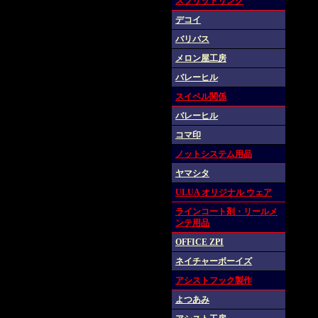
スプリットリング
デコイ
バリバス
メロン屋工房
バレーヒル
スイベル関係
バレーヒル
コマ印
ノットシステム用品
ヤマシタ
ULUA オリジナル ウェア
ラインコート剤・リールメ
ンテ用品
OFFICE ZPI
ネイチャーボーイズ
アシストフック製作
よつあみ