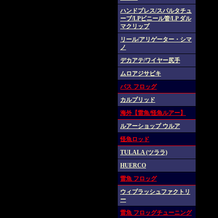
ハンドプレス/スパルタチュ
ーブ/LPビニール管/LP ダル
マクリップ
リール/アリゲーター・シマ
ノ
デカアテ/ワイヤー尻手
ムロアジサビキ
バス フロッグ
カルプリッド
海外【雷魚/怪魚ルアー】
ルアーショップ ウルア
怪魚ロッド
TULALA (ツララ)
HUERCO
雷魚 フロッグ
ウィプラッシュファクトリ
ー
雷魚 フロッグチューニング