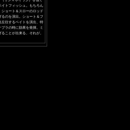
ト（サンマやイワシ）を強く
ベイトフィッシュ。もちろん
。ショート＆スローのロッド
げるのを演出。ショート＆フ
往左往するベイトを演出、特
ナブラの時に効果を発揮。ミ
げることが出来る、それが、