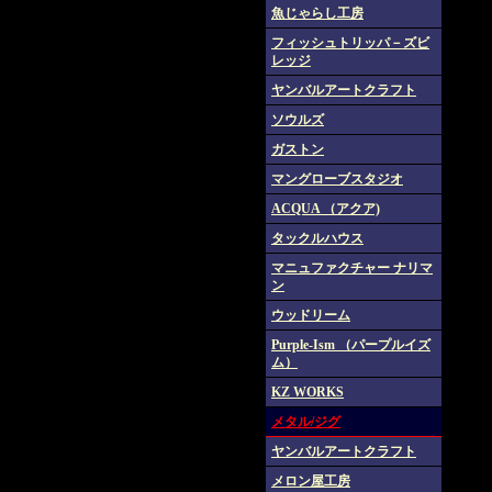
魚じゃらし工房
フィッシュトリッパ－ズビ
レッジ
ヤンバルアートクラフト
ソウルズ
ガストン
マングローブスタジオ
ACQUA （アクア)
タックルハウス
マニュファクチャー ナリマ
ン
ウッドリーム
Purple-Ism （パープルイズ
ム）
KZ WORKS
メタル/ジグ
ヤンバルアートクラフト
メロン屋工房