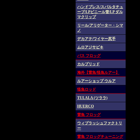
ハンドプレス/スパルタチュ
ーブ/LPビニール管/LP ダル
マクリップ
リール/アリゲーター・シマ
ノ
デカアテ/ワイヤー尻手
ムロアジサビキ
バス フロッグ
カルプリッド
海外【雷魚/怪魚ルアー】
ルアーショップ ウルア
怪魚ロッド
TULALA (ツララ)
HUERCO
雷魚 フロッグ
ウィプラッシュファクトリ
ー
雷魚 フロッグチューニング