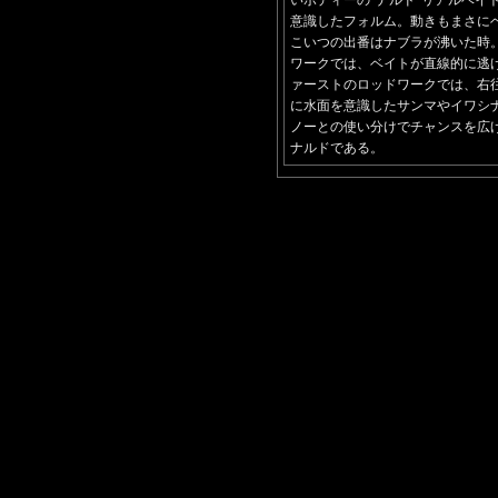
いボディーの“ナルド”リアルベイ
意識したフォルム。動きもまさに
こいつの出番はナブラが沸いた時
ワークでは、ベイトが直線的に逃
ァーストのロッドワークでは、右
に水面を意識したサンマやイワシ
ノーとの使い分けでチャンスを広
ナルドである。