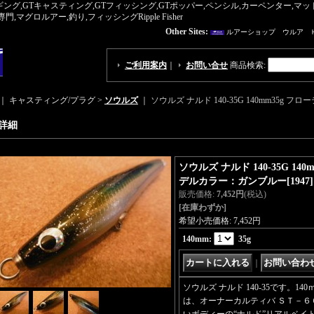
ギング,GTキャスティング,GTフィッシング,GTポッパー,ペンシル,カーペンター,
ロルアー,釣り,フィッシングRipple Fisher
Other Sites:
ルアーショップ ウルア 
ご利用案内
｜
お問い合せ
商品検索
:
｜ キャスティング/プラグ >
ソウルズ
｜
ソウルズ ナルド 140-35G 140mm35
詳細
ソウルズ ナルド 140-35G 14
デルカラー：ガンブルー
[
1947
]
販売価格
:
7,452円
(税込)
[在庫わずか]
希望小売価格
:
7,452円
140mm
:
35g
｜
ソウルズ ナルド 140-35です。1
は、オーナーカルティバ ＳＴ－６