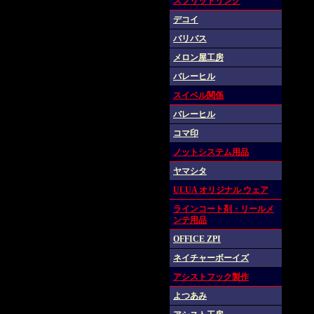
スプリットリング
デコイ
バリバス
メロン屋工房
バレーヒル
スイベル関係
バレーヒル
コマ印
ノットシステム用品
ヤマシタ
ULUA オリジナル ウェア
ラインコート剤・リールメ
ンテ用品
OFFICE ZPI
ネイチャーボーイズ
アシストフック製作
よつあみ