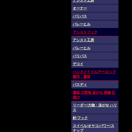
アシスト工房
オーナー
バリバス
バレーヒル
アシストフック
アシスト工房
バレーヒル
バリバス
デコイ
ハンドメイドルアー/ロッド
製作・素材
バスディ
遠征 大型魚 泳がせ 底物 仕
掛け
リーダー/大物・泳がせ ハリ
ス
針/フック
スイベル/オヤコ/パワー/ス
ナップ