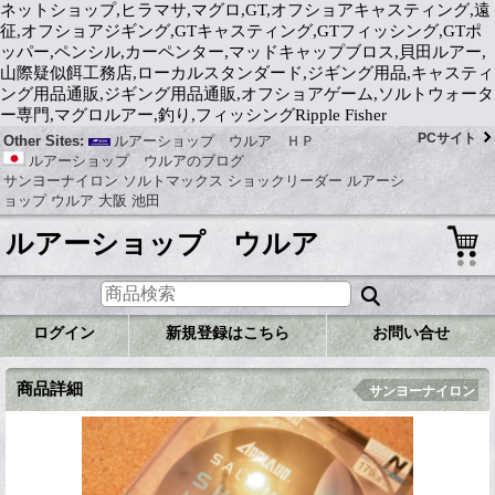
ネットショップ,ヒラマサ,マグロ,GT,オフショアキャスティング,遠
征,オフショアジギング,GTキャスティング,GTフィッシング,GTポ
ッパー,ペンシル,カーペンター,マッドキャップブロス,貝田ルアー,
山際疑似餌工務店,ローカルスタンダード,ジギング用品,キャスティ
ング用品通販,ジギング用品通販,オフショアゲーム,ソルトウォータ
ー専門,マグロルアー,釣り,フィッシングRipple Fisher
PCサイト
Other Sites:
ルアーショップ ウルア ＨＰ
ルアーショップ ウルアのブログ
サンヨーナイロン ソルトマックス ショックリーダー ルアーシ
ョップ ウルア 大阪 池田
ルアーショップ ウルア
ログイン
新規登録はこちら
お問い合せ
商品詳細
サンヨーナイロン