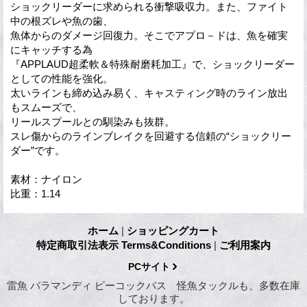
ショックリーダーに求められる衝撃吸収力。また、ファイト
中の根ズレや魚の歯、
魚体からのダメージ回復力。そこでアプロ－ドは、魚を確実
にキャッチする為
『APPLAUD超柔軟＆特殊耐磨耗加工』で、ショックリーダー
としての性能を強化。
太いラインも締め込み易く、キャスティング時のライン放出
もスムーズで、
リールスプールとの馴染みも抜群。
スレ傷からのラインブレイクを回避する信頼の“ショックリー
ダー”です。
素材：ナイロン
比重：1.14
ホーム
|
ショッピングカート
特定商取引法表示 Terms&Conditions
|
ご利用案内
PCサイト
雷魚 バラマンディ ピーコックバス 怪魚タックルも、多数在庫
しております。